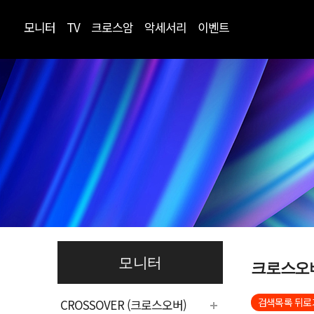
모니터
TV
크로스암
악세서리
이벤트
모니터
크로스오
검색목록 뒤로
CROSSOVER (크로스오버)