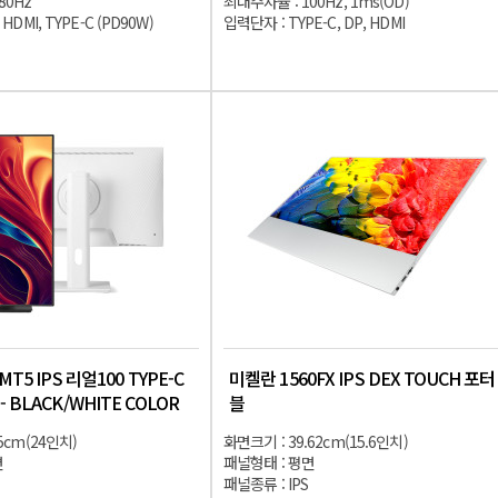
80Hz
최대주사율 : 100Hz, 1ms(OD)
HDMI, TYPE-C (PD90W)
입력단자 : TYPE-C, DP, HDMI
T5 IPS 리얼100 TYPE-C
미켈란 1560FX IPS DEX TOUCH 포터
 BLACK/WHITE COLOR
블
5cm(24인치)
화면크기 : 39.62cm(15.6인치)
면
패널형태 : 평면
패널종류 : IPS