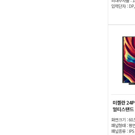
최대주사율 : 1
입력단자 : DP, 
미켈란 24PM
멀티스탠드 -
화면크기 : 60.
패널형태 : 평
패널종류 : IPS