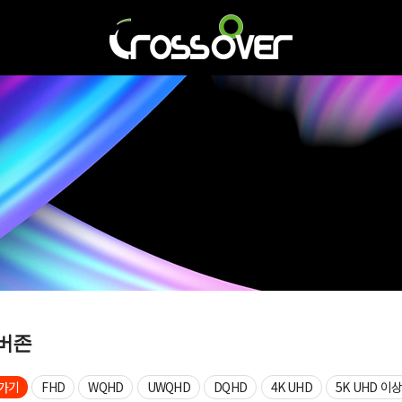
버존
가기
FHD
WQHD
UWQHD
DQHD
4K UHD
5K UHD 이