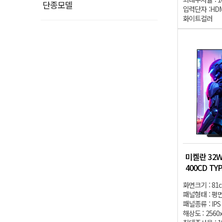
단종모델
입력단자 :HDMI2
화이트컬러
미켈란 32WQ
400CD T
화면크기 : 81c
패널형태 : 평
패널종류 : IPS
해상도 : 2560