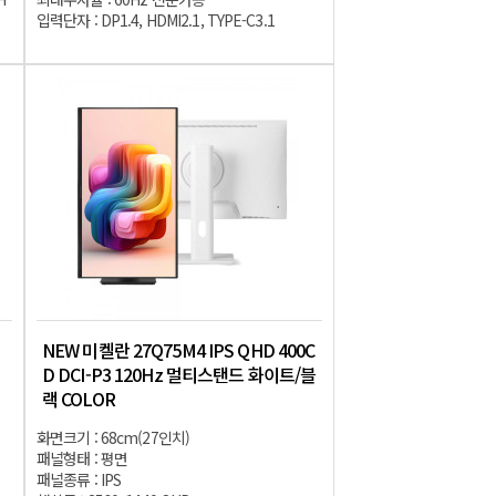
입력단자 : DP1.4, HDMI2.1, TYPE-C3.1
NEW 미켈란 27Q75M4 IPS QHD 400C
D DCI-P3 120Hz 멀티스탠드 화이트/블
랙 COLOR
화면크기 : 68cm(27인치)
패널형태 : 평면
패널종류 : IPS