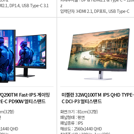
.1, DP1.4, USB Type-C 3.1
z
입력단자 :HDMI 2.1, DP포트, USB Type-C
290TM Fast-IPS 게이밍
미켈란 32WQ100TM IPS QHD TYPE-
YPE-C PD90W 멀티스탠드
C DCI-P3 멀티스탠드
m(32형)
화면크기 : 81cm(32형)
면
패널형태 : 평면
패널종류 : IPS
x1440 QHD
해상도 : 2560x1440 QHD