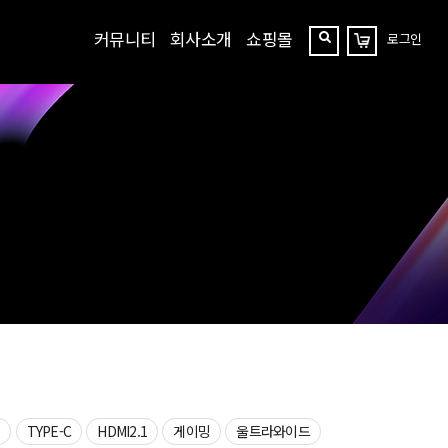
커뮤니티
회사소개
쇼핑몰
로그인
장
찾
바
구
기
니
상
TYPE-C
HDMI2.1
게이밍
울트라와이드