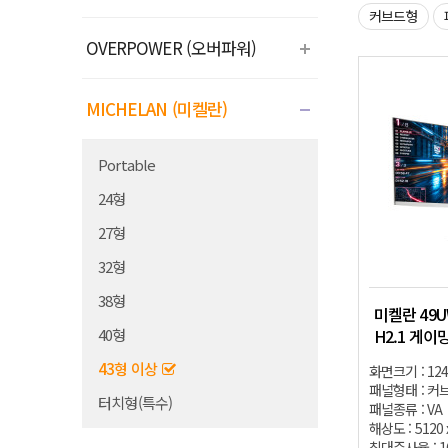
커브드형
OVERPOWER (오버파워)
MICHELAN (미켈란)
Portable
24형
27형
32형
38형
미켈란 49U
40형
H2.1 게이
43형 이상
화면크기 : 124
패널형태 : 커브
터치형(특수)
패널종류 : VA
해상도 : 5120 
최대주사율 : 1