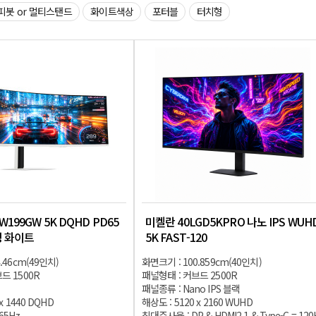
피봇 or 멀티스탠드
화이트색상
포터블
터치형
W199GW 5K DQHD PD65
미켈란 40LGD5KPRO 나노 IPS WUH
밍 화이트
5K FAST-120
.46cm(49인치)
화면크기 : 100.859cm(40인치)
드 1500R
패널형태 : 커브드 2500R
패널종류 : Nano IPS 블랙
x 1440 DQHD
해상도 : 5120 x 2160 WUHD
65Hz
최대주사율 : DP & HDMI2.1 & Type-C = 120