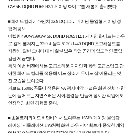
GW 5K DQHD PD65 H2.1 게이밍 화이트'를 새롭게 출시했다.
■ 화이트컬러에 49인치 32:9 DQHD… 뛰어난 몰입형 게이밍 경
험 제공해
미켈란 49UW199GW 5K DQHD PD65 H2.1 게이밍 화이트는 좌우
로 길게 펼쳐지는 32:9 비율과 5120x1440 DQHD 초고해상도를
지원해, 일반 모니터 대비 훨씬 넓은 작업 공간과 압도적인 몰입
감을 제공한다.
특히 이번 버전에서는 고급스러운 디자인과 함께 고급스럽고 단
아한 화이트 컬러를 적용해 어느 장소에 두어도 잘 어울리는 멋
진 모습을 보여준다.
커브드 1500R 곡률이 적용된 VA 광시야각 패널은 화면 전체가 한
눈에 들어오는 자연스러운 시야 환경을 만들어 장시간 작업에도
안정적인 화면 경험을 준다.
■ 초울트라와이드 화면비에서 보여주는 165Hz 게이밍 몰입감
레이싱, 시뮬레이션, FPS처럼 화면 좌우 시야 확보가 중요한 게임
에서 32:9 울트라와이드의 장점이 더욱 강하게 발휘된다.