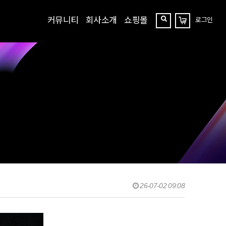
커뮤니티
회사소개
쇼핑몰
로그인
장
찾
바
구
기
니
26-07-02 09:08