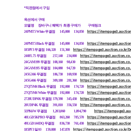
*직판점에서 구입
옥션에서 구매
모델명
장바구니 혜택가 최종 구매가
구매링크
https://itempage3.auctio
24PMT5 White 무결점
145,000
134,850
https://itempage3.auctio
24PMT5 Black 무결점
145,000
134,850
https://itempage3.auction.co.kr/
185PF3 무결점
166,320
151,360
https://itempage3.auction.co
240FL75 무결점
257,140
234,000
https://itempage3.auction.co
24GAM199 무결점
108,160
98,430
https://itempage3.auction.co
24GAM195 무결점
104,080
94,720
https://itempage3.auction.co
245G366 무결점
186,730
169,930
https://itempage3.auction.co
245G466 무결점
309,180
281,360
https://itempage3.auctio
27Q75M4 Black 무결점
192,000
174,720
https://itempage3.auctio
27Q75M4 White 무결점
192,000
174,720
https://itempage3.auction.co
2728UDP4K 무결점
379,590
345,430
https://itempage3.auction.co
28UDP4K 무결점
391,810
356,550
https://itempage3.au
32PK6W 무결점
1,203,060
1,094,790
https://itempage3.auctio
40LGD5KPRO 무결점
863,260
785,570
https://itempage3.auctio
49LGD144DQ 무결점
836,730
761,430
https://itempage3.auction.co.kr/
185PF3 일반
159,000
147,870