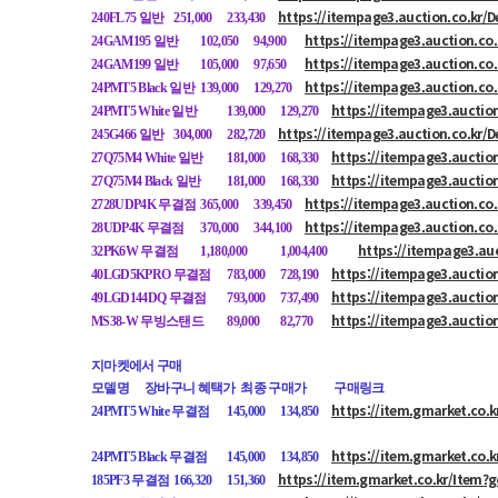
https://itempage3.auction.co.kr/
240FL75 일반
251,000
233,430
https://itempage3.auction.co
24GAM195 일반
102,050
94,900
https://itempage3.auction.co
24GAM199 일반
105,000
97,650
https://itempage3.auction.co
24PMT5 Black 일반
139,000
129,270
https://itempage3.auctio
24PMT5 White 일반
139,000
129,270
https://itempage3.auction.co.kr/
245G466 일반
304,000
282,720
https://itempage3.auctio
27Q75M4 White 일반
181,000
168,330
https://itempage3.auctio
27Q75M4 Black 일반
181,000
168,330
https://itempage3.auction.co
2728UDP4K 무결점
365,000
339,450
https://itempage3.auction.co
28UDP4K 무결점
370,000
344,100
https://itempage3.au
32PK6W 무결점
1,180,000
1,004,400
https://itempage3.auctio
40LGD5KPRO 무결점
783,000
728,190
https://itempage3.auctio
49LGD144DQ 무결점
793,000
737,490
https://itempage3.auctio
MS38-W 무빙스탠드
89,000
82,770
지마켓에서 구매
모델명
장바구니 혜택가 최종 구매가
구매링크
https://item.gmarket.co.
24PMT5 White 무결점
145,000
134,850
https://item.gmarket.co.
24PMT5 Black 무결점
145,000
134,850
https://item.gmarket.co.kr/Item
185PF3 무결점
166,320
151,360