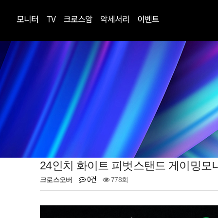
모니터
TV
크로스암
악세서리
이벤트
24인치 화이트 피벗스탠드 게이밍모니
0건
크로스오버
778회