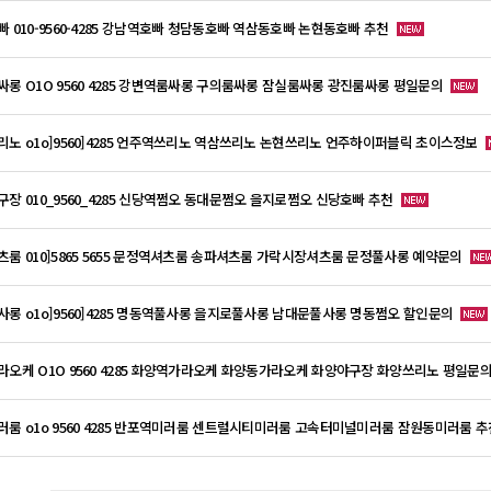
빠 010-9560-4285 강남역호빠 청담동호빠 역삼동호빠 논현동호빠 추천
싸롱 O1O 9560 4285 강변역룸싸롱 구의룸싸롱 잠실룸싸롱 광진룸싸롱 평일문의
리노 o1o]9560]4285 언주역쓰리노 역삼쓰리노 논현쓰리노 언주하이퍼블릭 초이스정보
구장 010_9560_4285 신당역쩜오 동대문쩜오 을지로쩜오 신당호빠 추천
츠룸 010]5865 5655 문정역셔츠룸 송파셔츠룸 가락시장셔츠룸 문정풀사롱 예약문의
사롱 o1o]9560]4285 명동역풀사롱 을지로풀사롱 남대문풀사롱 명동쩜오 할인문의
라오케 O1O 9560 4285 화양역가라오케 화양동가라오케 화양야구장 화양쓰리노 평일문
러룸 o1o 9560 4285 반포역미러룸 센트럴시티미러룸 고속터미널미러룸 잠원동미러룸 추