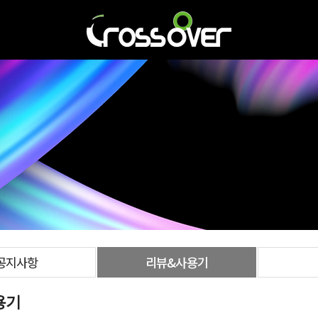
공지사항
리뷰&사용기
용기