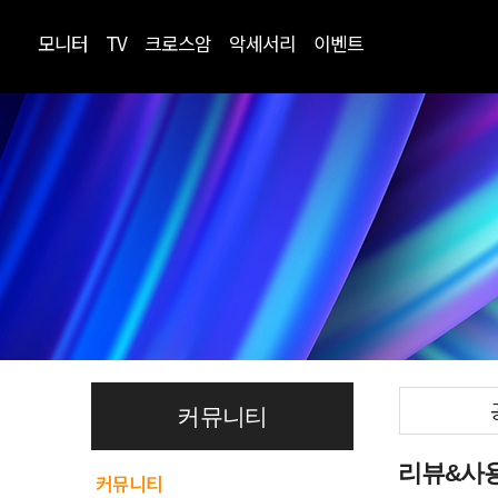
모니터
TV
크로스암
악세서리
이벤트
커뮤니티
리뷰&사
커뮤니티