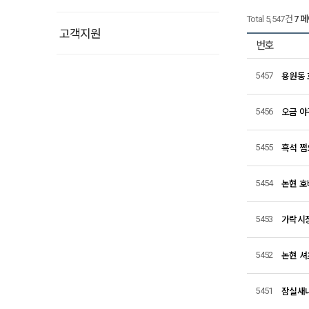
Total 5,547건
7 
고객지원
번호
용원동 
5457
오금 야
5456
흑석 쩜
5455
논현 호
5454
가락시장
5453
논현 셔
5452
잠실새내
5451