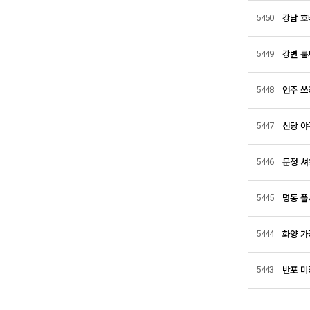
강남 호
5450
강변 룸
5449
언주 쓰
5448
신당 야
5447
문정 셔
5446
명동 풀
5445
화양 가
5444
반포 미
5443