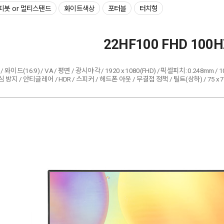
피봇 or 멀티스탠드
화이트색상
포터블
터치형
22HF100 FHD 100
/ 와이드(16:9) / VA / 평면 / 광시야각 / 1920 x 1080(FHD) / 픽셀피치: 0.248mm / 100
방지 / 안티글레어 / HDR / 스피커 / 헤드폰 아웃 / 무결점 정책 / 틸트(상하) / 75 x 75