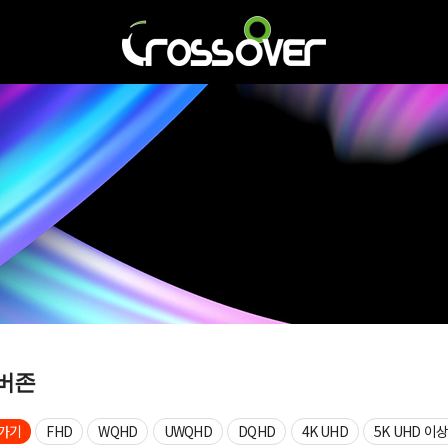
버존
가기
FHD
WQHD
UWQHD
DQHD
4K UHD
5K UHD 이