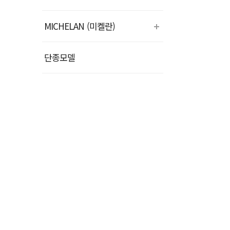
MICHELAN (미켈란)
단종모델