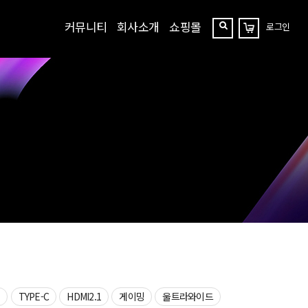
커뮤니티
회사소개
쇼핑몰
로그인
장
찾
바
구
기
니
상
TYPE-C
HDMI2.1
게이밍
울트라와이드