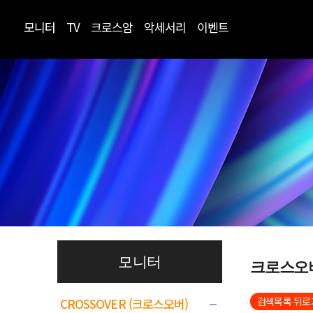
모니터
TV
크로스암
악세서리
이벤트
모니터
크로스오
검색목록 뒤로
CROSSOVER (크로스오버)