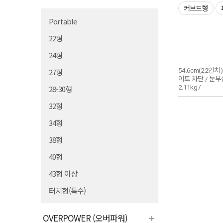
커브드형
Portable
22형
24형
54.6cm(22인치) 
27형
이트 차단 / 눈부심 
2.11kg /
28-30형
32형
34형
38형
40형
43형 이상
터치형(특수)
OVERPOWER (오버파워)