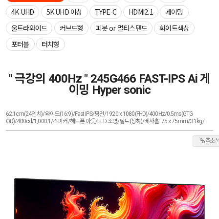
4K UHD
5K UHD 이상
TYPE-C
HDMI2.1
게이밍
울트라와이드
커브드형
피봇 or 멀티스탠드
화이트색상
포터블
터치형
" 극강의 400Hz " 245G466 FAST-IPS Ai 게
이밍 Hyper sonic
62.1cm(24인치)/와이드(16:9)/Fast IPS/평면/1920 x 1080(FHD)/400Hz/0.5ms(GTG
OD)/400cd/1,000:1/스피커/헤드폰 아웃/LED 조명/틸트(상하)/베사홀: 75 x 75mm/3.1kg/
주소 