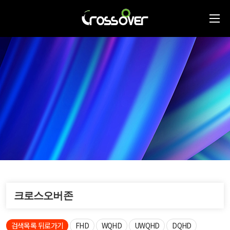
크로스오버존
검색목록 뒤로가기
FHD
WQHD
UWQHD
DQHD