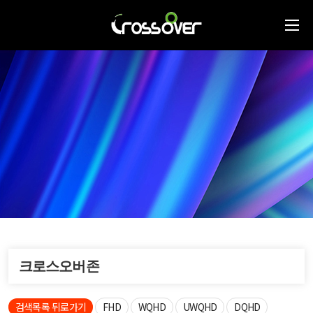
크로스오버존
검색목록 뒤로가기
FHD
WQHD
UWQHD
DQHD