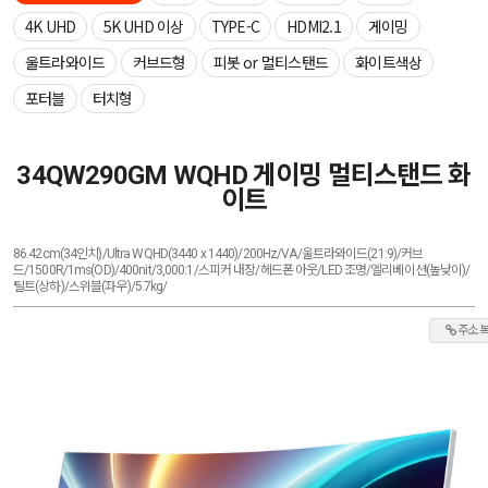
4K UHD
5K UHD 이상
TYPE-C
HDMI2.1
게이밍
울트라와이드
커브드형
피봇 or 멀티스탠드
화이트색상
포터블
터치형
34QW290GM WQHD 게이밍 멀티스탠드 화
이트
86.42cm(34인치)/Ultra WQHD(3440 x 1440)/200Hz/VA/울트라와이드(21:9)/커브
드/1500R/1ms(OD)/400nit/3,000:1/스피커 내장/헤드폰 아웃/LED 조명/엘리베이션(높낮이)/
틸트(상하)/스위블(좌우)/5.7kg/
주소 