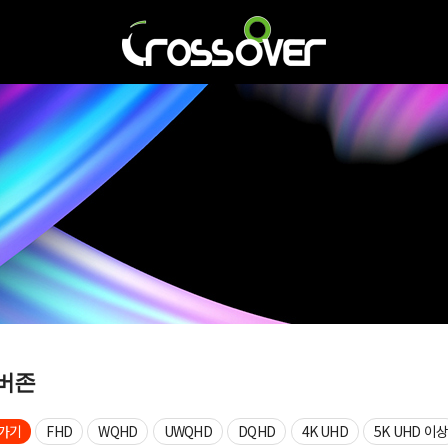
버존
가기
FHD
WQHD
UWQHD
DQHD
4K UHD
5K UHD 이