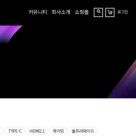
커뮤니티
회사소개
쇼핑몰
로그인
장
찾
바
구
기
니
상
TYPE-C
HDMI2.1
게이밍
울트라와이드