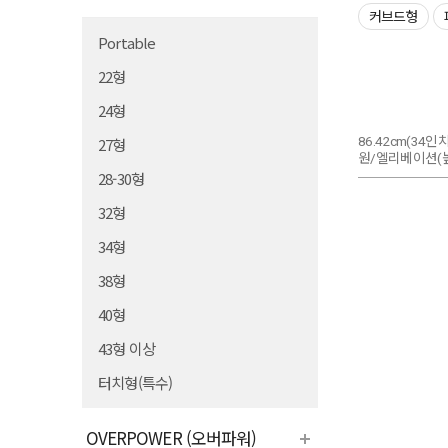
커브드형
Portable
22형
24형
86.42cm(34인치
27형
원/엘리베이션(높낮
28-30형
32형
34형
38형
40형
43형 이상
터치형(특수)
OVERPOWER (오버파워)