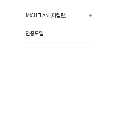
MICHELAN (미켈란)
단종모델