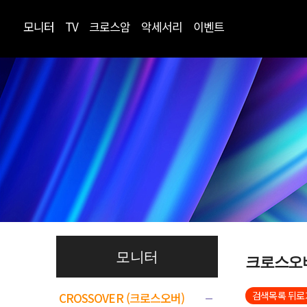
모니터
TV
크로스암
악세서리
이벤트
모니터
크로스오
검색목록 뒤로
CROSSOVER (크로스오버)