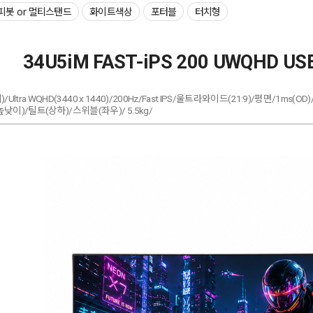
피봇 or 멀티스탠드
화이트색상
포터블
터치형
34U5iM FAST-iPS 200 UWQHD
)/Ultra WQHD(3440 x 1440)/200Hz/Fast IPS/울트라와이드(21:9)/평면/1ms(OD
이)/틸트(상하)/스위블(좌우)/ 5.5kg/