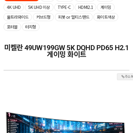
4K UHD
5K UHD 이상
TYPE-C
HDMI2.1
게이밍
울트라와이드
커브드형
피봇 or 멀티스탠드
화이트색상
포터블
터치형
미켈란 49UW199GW 5K DQHD PD65 H2.1
게이밍 화이트
주소 