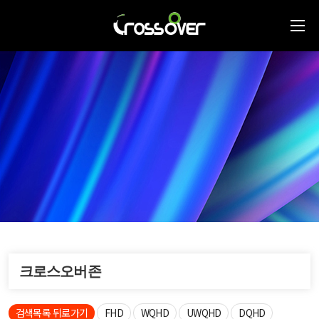
크로스오버존
검색목록 뒤로가기
FHD
WQHD
UWQHD
DQHD