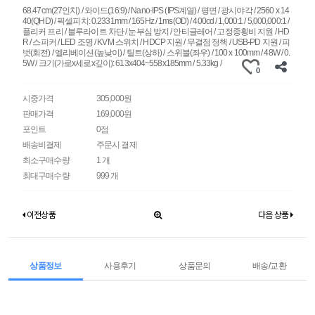
68.47cm(27인치) / 와이드(16:9) / Nano-IPS (IPS계열) / 평면 / 광시야각 / 2560 x 14
40(QHD) / 픽셀피치: 0.2331mm / 165Hz / 1ms(OD) / 400cd / 1,000:1 / 5,000,000:1 /
플리커 프리 / 블루라이트 차단 / 눈부심 방지 / 안티글레어 / 고정종횡비 지원 / HD
R / 스피커 / LED 조명 / KVM 스위치 / HDCP 지원 / 무결점 정책 / USB-PD 지원 / 피
벗(회전) / 엘리베이션(높낮이) / 틸트(상하) / 스위블(좌우) / 100 x 100mm / 48W / 0.
5W / 크기(가로x세로x깊이): 613x404~558x185mm / 5.33kg /
0
시중가격
305,000원
판매가격
169,000원
포인트
0점
배송비결제
주문시 결제
최소구매수량
1 개
최대구매수량
999 개
이전상품
다음 상품
상품정보
사용후기
상품문의
배송/교환