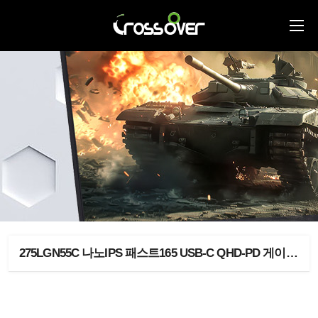
275LGN55C 나노IPS 패스트165 USB-C QHD-PD 게이밍 멀티스탠드- 등외품 > 등외품