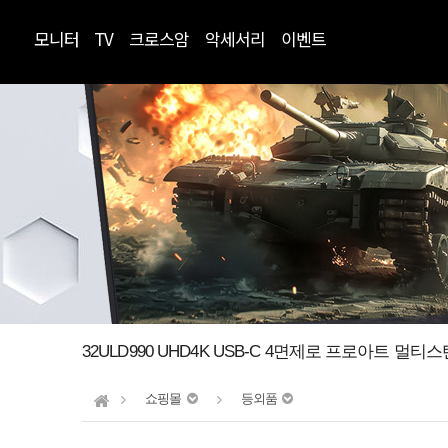
모니터
TV
크로스암
악세서리
이벤트
32ULD990 UHD4K USB-C 4면제로 프로아트 멀
쇼핑몰
등외품