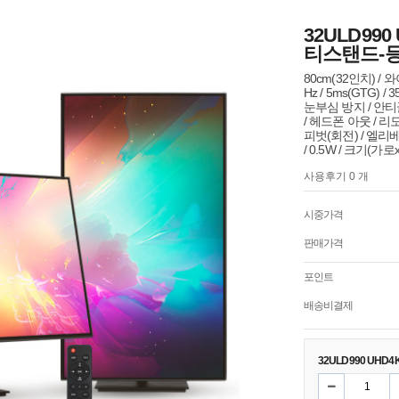
32ULD99
티스탠드-
80cm(32인치) / 와이드
Hz / 5ms(GTG) / 
눈부심 방지 / 안티
/ 헤드폰 아웃 / 리모
피벗(회전) / 엘리베이
/ 0.5W / 크기(가로x
사용후기 0 개
시중가격
판매가격
포인트
배송비결제
32ULD990 UH