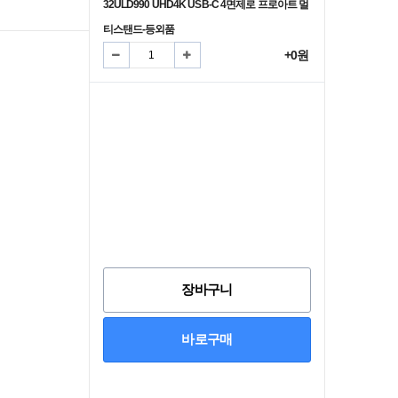
32ULD990 UHD4K USB-C 4면제로 프로아트 멀
티스탠드-등외품
+0원
장바구니
바로구매