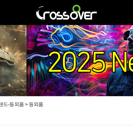
티스탠드-등외품 > 등외품