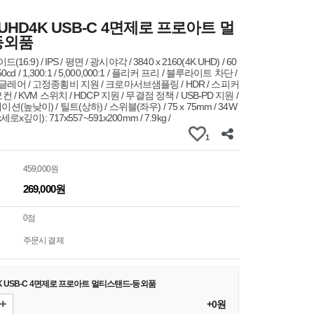
0 UHD4K USB-C 4면제로 프로아트 멀
등외품
(16:9) / IPS / 평면 / 광시야각 / 3840 x 2160(4K UHD) / 60
350cd / 1,300:1 / 5,000,000:1 / 플리커 프리 / 블루라이트 차단 /
글레어 / 고정종횡비 지원 / 크로마서브샘플링 / HDR / 스피커
컨 / KVM 스위치 / HDCP 지원 / 무결점 정책 / USB-PD 지원 /
션(높낮이) / 틸트(상하) / 스위블(좌우) / 75 x 75mm / 34W
세로x깊이): 717x557~591x200mm / 7.9kg /
1
459,000원
269,000원
0점
주문시 결제
D4K USB-C 4면제로 프로아트 멀티스탠드-등외품
+0원