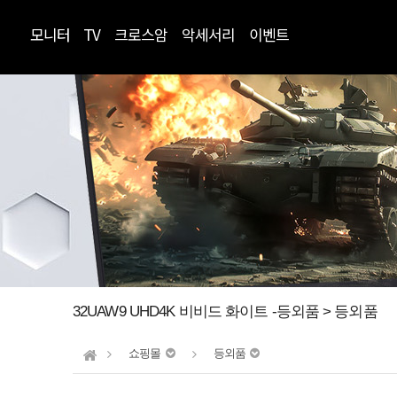
모니터
TV
크로스암
악세서리
이벤트
32UAW9 UHD4K 비비드 화이트 -등외품 > 등외품
쇼핑몰
등외품