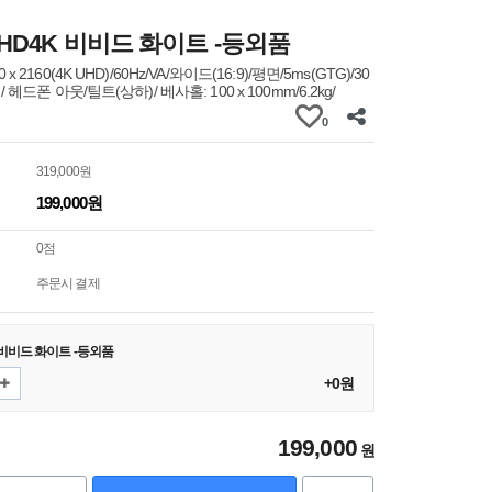
UHD4K 비비드 화이트 -등외품
 x 2160(4K UHD)/60Hz/VA/와이드(16:9)/평면/5ms(GTG)/30
커/ 헤드폰 아웃/틸트(상하)/ 베사홀: 100 x 100mm/6.2kg/
0
319,000원
199,000원
0점
주문시 결제
K 비비드 화이트 -등외품
+0원
199,000
원