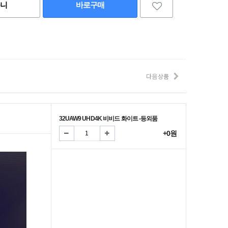
구니
바로구매
다음 상품
32UAW9 UHD4K 비비드 화이트 -등외품
+0원