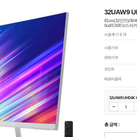
32UAW9 
81cm(32인치)/3840
0cd/3,500:1/스피
사용후기 0 개
시중가격
판매가격
포인트
배송비결제
32UAW9 UHD4
총 금액 :